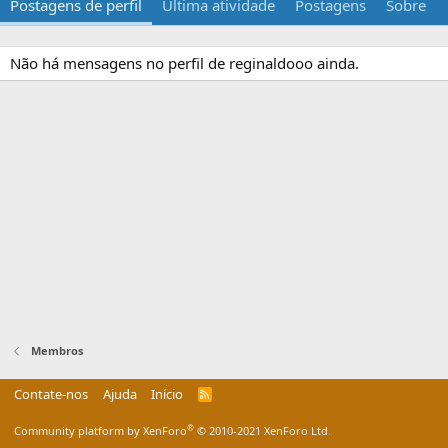
Postagens de perfil
Última atividade
Postagens
Sobre
Não há mensagens no perfil de reginaldooo ainda.
Membros
Contate-nos
Ajuda
Início
R
S
S
®
Community platform by XenForo
© 2010-2021 XenForo Ltd.