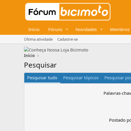
Início
Fóruns
Novidades
Membros
Última atividade
Cadastre-se
Início
Pesquisar
Pesquisar tudo
Pesquisar tópicos
Pesquisar pos
Palavras-cha
Postado p