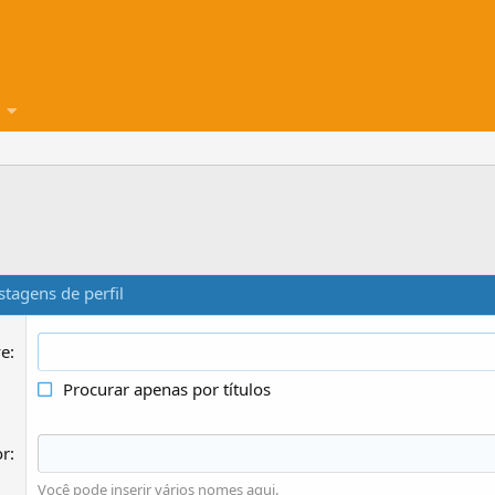
tagens de perfil
ve
Procurar apenas por títulos
or
Você pode inserir vários nomes aqui.