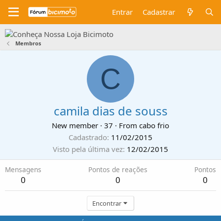
Entrar
Cadastrar
Membros
C
camila dias de souss
New member
·
37
·
From
cabo frio
Cadastrado
11/02/2015
Visto pela última vez
12/02/2015
Mensagens
Pontos de reações
Pontos
0
0
0
Encontrar