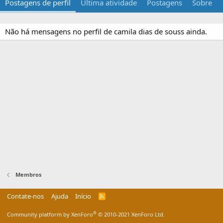
Postagens de perfil
Última atividade
Postagens
Sobre
Não há mensagens no perfil de camila dias de souss ainda.
Membros
Contate-nos
Ajuda
Início
R
S
S
®
Community platform by XenForo
© 2010-2021 XenForo Ltd.